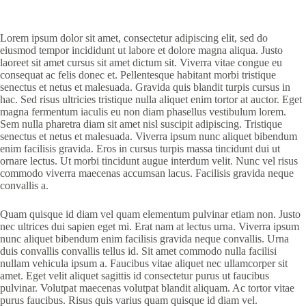
Lorem ipsum dolor sit amet, consectetur adipiscing elit, sed do
eiusmod tempor incididunt ut labore et dolore magna aliqua. Justo
laoreet sit amet cursus sit amet dictum sit. Viverra vitae congue eu
consequat ac felis donec et. Pellentesque habitant morbi tristique
senectus et netus et malesuada. Gravida quis blandit turpis cursus in
hac. Sed risus ultricies tristique nulla aliquet enim tortor at auctor. Eget
magna fermentum iaculis eu non diam phasellus vestibulum lorem.
Sem nulla pharetra diam sit amet nisl suscipit adipiscing. Tristique
senectus et netus et malesuada. Viverra ipsum nunc aliquet bibendum
enim facilisis gravida. Eros in cursus turpis massa tincidunt dui ut
ornare lectus. Ut morbi tincidunt augue interdum velit. Nunc vel risus
commodo viverra maecenas accumsan lacus. Facilisis gravida neque
convallis a.
Quam quisque id diam vel quam elementum pulvinar etiam non. Justo
nec ultrices dui sapien eget mi. Erat nam at lectus urna. Viverra ipsum
nunc aliquet bibendum enim facilisis gravida neque convallis. Urna
duis convallis convallis tellus id. Sit amet commodo nulla facilisi
nullam vehicula ipsum a. Faucibus vitae aliquet nec ullamcorper sit
amet. Eget velit aliquet sagittis id consectetur purus ut faucibus
pulvinar. Volutpat maecenas volutpat blandit aliquam. Ac tortor vitae
purus faucibus. Risus quis varius quam quisque id diam vel.