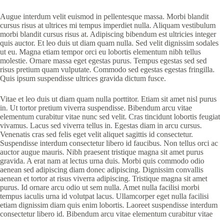
Augue interdum velit euismod in pellentesque massa. Morbi blandit
cursus risus at ultrices mi tempus imperdiet nulla. Aliquam vestibulum
morbi blandit cursus risus at. Adipiscing bibendum est ultricies integer
quis auctor. Et leo duis ut diam quam nulla. Sed velit dignissim sodales
ut eu. Magna etiam tempor orci eu lobortis elementum nibh tellus
molestie. Ornare massa eget egestas purus. Tempus egestas sed sed
risus pretium quam vulputate. Commodo sed egestas egestas fringilla.
Quis ipsum suspendisse ultrices gravida dictum fusce.
Vitae et leo duis ut diam quam nulla porttitor. Etiam sit amet nisl purus
in. Ut tortor pretium viverra suspendisse. Bibendum arcu vitae
elementum curabitur vitae nunc sed velit. Cras tincidunt lobortis feugiat
vivamus. Lacus sed viverra tellus in. Egestas diam in arcu cursus.
Venenatis cras sed felis eget velit aliquet sagittis id consectetur.
Suspendisse interdum consectetur libero id faucibus. Non tellus orci ac
auctor augue mauris. Nibh praesent tristique magna sit amet purus
gravida. A erat nam at lectus urna duis. Morbi quis commodo odio
aenean sed adipiscing diam donec adipiscing. Dignissim convallis
aenean et tortor at risus viverra adipiscing. Tristique magna sit amet
purus. Id ornare arcu odio ut sem nulla. Amet nulla facilisi morbi
tempus iaculis urna id volutpat lacus. Ullamcorper eget nulla facilisi
etiam dignissim diam quis enim lobortis. Laoreet suspendisse interdum
consectetur libero id. Bibendum arcu vitae elementum curabitur vitae