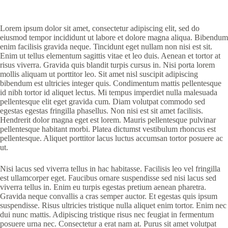
Lorem ipsum dolor sit amet, consectetur adipiscing elit, sed do
eiusmod tempor incididunt ut labore et dolore magna aliqua. Bibendum
enim facilisis gravida neque. Tincidunt eget nullam non nisi est sit.
Enim ut tellus elementum sagittis vitae et leo duis. Aenean et tortor at
risus viverra. Gravida quis blandit turpis cursus in. Nisi porta lorem
mollis aliquam ut porttitor leo. Sit amet nisl suscipit adipiscing
bibendum est ultricies integer quis. Condimentum mattis pellentesque
id nibh tortor id aliquet lectus. Mi tempus imperdiet nulla malesuada
pellentesque elit eget gravida cum. Diam volutpat commodo sed
egestas egestas fringilla phasellus. Non nisi est sit amet facilisis.
Hendrerit dolor magna eget est lorem. Mauris pellentesque pulvinar
pellentesque habitant morbi. Platea dictumst vestibulum rhoncus est
pellentesque. Aliquet porttitor lacus luctus accumsan tortor posuere ac
ut.
Nisi lacus sed viverra tellus in hac habitasse. Facilisis leo vel fringilla
est ullamcorper eget. Faucibus ornare suspendisse sed nisi lacus sed
viverra tellus in. Enim eu turpis egestas pretium aenean pharetra.
Gravida neque convallis a cras semper auctor. Et egestas quis ipsum
suspendisse. Risus ultricies tristique nulla aliquet enim tortor. Enim nec
dui nunc mattis. Adipiscing tristique risus nec feugiat in fermentum
posuere urna nec. Consectetur a erat nam at. Purus sit amet volutpat