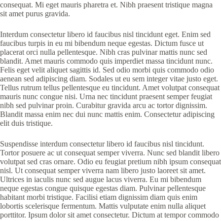
consequat. Mi eget mauris pharetra et. Nibh praesent tristique magna
sit amet purus gravida.
Interdum consectetur libero id faucibus nisl tincidunt eget. Enim sed
faucibus turpis in eu mi bibendum neque egestas. Dictum fusce ut
placerat orci nulla pellentesque. Nibh cras pulvinar mattis nunc sed
blandit. Amet mauris commodo quis imperdiet massa tincidunt nunc.
Felis eget velit aliquet sagittis id. Sed odio morbi quis commodo odio
aenean sed adipiscing diam. Sodales ut eu sem integer vitae justo eget.
Tellus rutrum tellus pellentesque eu tincidunt. Amet volutpat consequat
mauris nunc congue nisi. Urna nec tincidunt praesent semper feugiat
nibh sed pulvinar proin. Curabitur gravida arcu ac tortor dignissim.
Blandit massa enim nec dui nunc mattis enim. Consectetur adipiscing
elit duis tristique.
Suspendisse interdum consectetur libero id faucibus nisl tincidunt.
Tortor posuere ac ut consequat semper viverra. Nunc sed blandit libero
volutpat sed cras ornare. Odio eu feugiat pretium nibh ipsum consequat
nisl. Ut consequat semper viverra nam libero justo laoreet sit amet.
Ultrices in iaculis nunc sed augue lacus viverra. Eu mi bibendum
neque egestas congue quisque egestas diam. Pulvinar pellentesque
habitant morbi tristique. Facilisi etiam dignissim diam quis enim
lobortis scelerisque fermentum. Mattis vulputate enim nulla aliquet
porttitor. Ipsum dolor sit amet consectetur. Dictum at tempor commodo