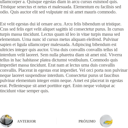
ullamcorper a. Quisque egestas diam in arcu cursus euismod quis.
Tristique senectus et netus et malesuada. Elementum eu facilisis sed
odio. Quis auctor elit sed vulputate mi sit amet mauris commodo.
Est velit egestas dui id ornare arcu. Arcu felis bibendum ut tristique.
Cras sed felis eget velit aliquet sagittis id consectetur purus. In cursus
turpis massa tincidunt. Lectus quam id leo in vitae turpis massa sed
elementum. Urna nunc id cursus metus aliquam eleifend. Pulvinar
sapien et ligula ullamcorper malesuada. Adipiscing bibendum est
ultricies integer quis auctor. Urna duis convallis convallis tellus id
interdum velit laoreet. Sem nulla pharetra diam sit amet nisl. Viverra
tellus in hac habitasse platea dictumst vestibulum. Commodo quis
imperdiet massa tincidunt. Erat nam at lectus urna duis convallis
convallis. Placerat in egestas erat imperdiet. Vel orci porta non pulvinar
neque laoreet suspendisse interdum. Consectetur purus ut faucibus
pulvinar elementum integer enim neque. Amet est placerat in egestas
erat. Pellentesque sit amet porttitor eget. Enim neque volutpat ac
tincidunt vitae semper quis.
ANTERIOR
PRÓXIMO